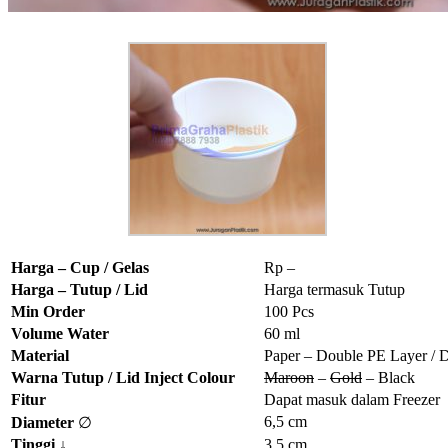
Harga – Cup / Gelas
Rp –
Harga – Tutup / Lid
Harga termasuk Tutup
Min Order
100 Pcs
Volume Water
60 ml
Material
Paper – Double PE Layer /
Warna Tutup / Lid Inject Colour
Maroon
–
Gold
– Black
Fitur
Dapat masuk dalam Freezer
6,5 cm
Diameter
∅
Tinggi
↓
3,5 cm