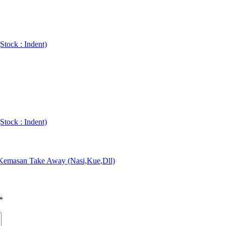
tock : Indent)
tock : Indent)
Kemasan Take Away (Nasi,Kue,Dll)
*