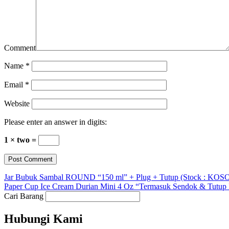
Comment
Name
*
Email
*
Website
Please enter an answer in digits:
1 × two =
Jar Bubuk Sambal ROUND “150 ml” + Plug + Tutup (Stock : KOS
Paper Cup Ice Cream Durian Mini 4 Oz “Termasuk Sendok & Tutup In
Cari Barang
Hubungi Kami