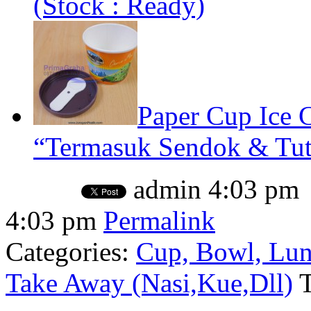
(Stock : Ready)
Paper Cup Ice 
“Termasuk Sendok & Tutu
admin
4:03 pm
4:03 pm
Permalink
Categories:
Cup, Bowl, Lun
Take Away (Nasi,Kue,Dll)
T