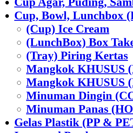
Cup Agar, Puding, Samb
Cup, Bowl, Lunchbox (
(Cup) Ice Cream
(LunchBox) Box Tak
(Tray) Piring Kertas
Mangkok KHUSUS (H
Mangkok KHUSUS (P
Minuman Dingin (C
Minuman Panas (HO
Gelas Plastik (PP & PE