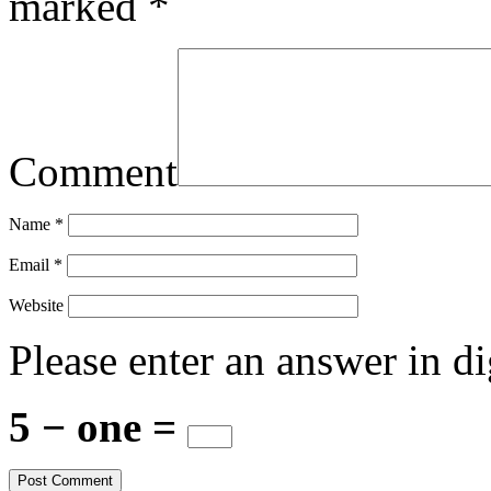
marked
*
Comment
Name
*
Email
*
Website
Please enter an answer in di
5 − one =