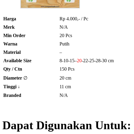
Harga
Rp 4.000,- / Pc
Merk
N/A
Min Order
20 Pcs
Warna
Putih
Material
–
Available Size
8-10-
15
–
20
-22-25-28-30 cm
Qty / Ctn
150 Pcs
Diameter
∅
20 cm
Tinggi
↓
11 cm
Branded
N/A
Dapat Digunakan Untuk: