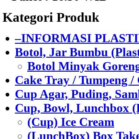
Kategori Produk
–INFORMASI PLAST
Botol, Jar Bumbu (Plast
Botol Minyak Goren
Cake Tray / Tumpeng /
Cup Agar, Puding, Samb
Cup, Bowl, Lunchbox (
(Cup) Ice Cream
(LunchBox) Box Tak