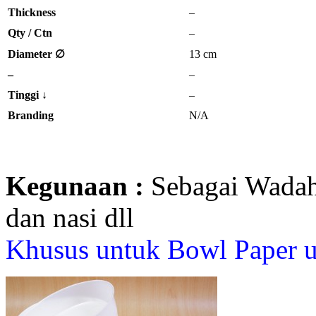
Thickness
–
Qty / Ctn
–
Diameter ∅
13 cm
–
–
Tinggi
↓
–
Branding
N/A
Kegunaan :
Sebagai Wadah 
dan nasi dll
Khusus untuk Bowl Paper 