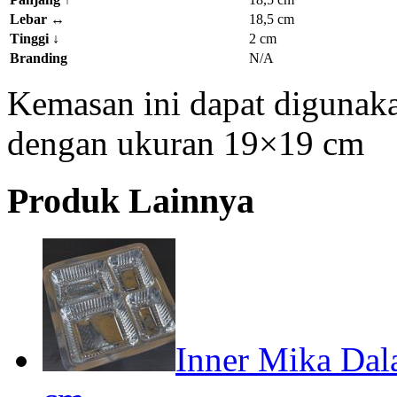
Lebar ↔
18,5 cm
Tinggi
↓
2 cm
Branding
N/A
Kemasan ini dapat digunaka
dengan ukuran 19×19 cm
Produk Lainnya
Inner Mika Dal