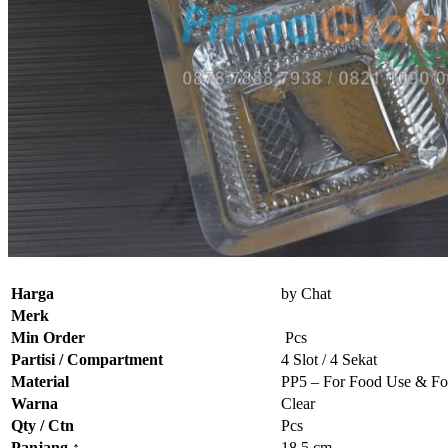
Harga
by Chat
Merk
Min Order
Pcs
Partisi / Compartment
4 Slot / 4 Sekat
Material
PP5 – For Food Use & Fo
Warna
Clear
Qty / Ctn
Pcs
Panjang ↑
18,5 cm