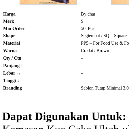
Harga
By chat
Merk
S
Min Order
50 Pcs
Shape
Segiempat / SQ – Square
Material
PP5 – For Food Use & Fo
Warna
Coklat / Brown
Qty / Ctn
–
Panjang
↑
–
Lebar
↔
–
Tinggi
↓
–
Branding
Sablon Tutup Minimal 3.0
Dapat Digunakan Untuk: