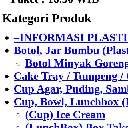
Kategori Produk
–INFORMASI PLAST
Botol, Jar Bumbu (Plast
Botol Minyak Goren
Cake Tray / Tumpeng /
Cup Agar, Puding, Samb
Cup, Bowl, Lunchbox (
(Cup) Ice Cream
(LunchBox) Box Tak