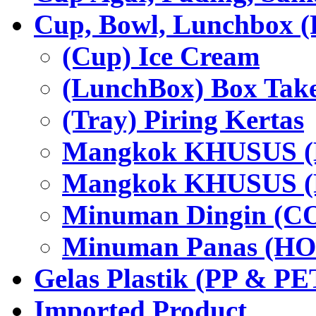
Cup, Bowl, Lunchbox (
(Cup) Ice Cream
(LunchBox) Box Tak
(Tray) Piring Kertas
Mangkok KHUSUS (H
Mangkok KHUSUS (P
Minuman Dingin (C
Minuman Panas (HO
Gelas Plastik (PP & PE
Imported Product