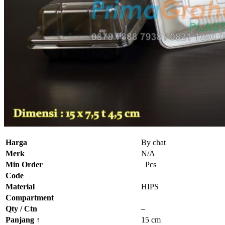
Harga
By chat
Merk
N/A
Min Order
Pcs
Code
Material
HIPS
Compartment
Qty / Ctn
–
Panjang
↑
15 cm