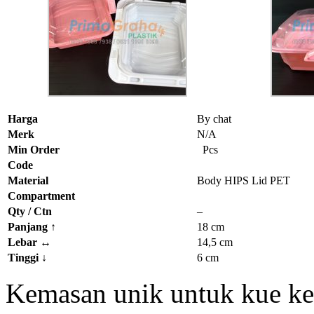
Harga
By chat
Merk
N/A
Min Order
Pcs
Code
Material
Body HIPS Lid PET
Compartment
Qty / Ctn
–
Panjang
↑
18 cm
Lebar
↔
14,5 cm
Tinggi
↓
6 cm
Kemasan unik untuk kue ke