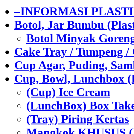
–INFORMASI PLAST
Botol, Jar Bumbu (Plast
Botol Minyak Goren
Cake Tray / Tumpeng /
Cup Agar, Puding, Samb
Cup, Bowl, Lunchbox (
(Cup) Ice Cream
(LunchBox) Box Tak
(Tray) Piring Kertas
Mangkok KHUSUS (H