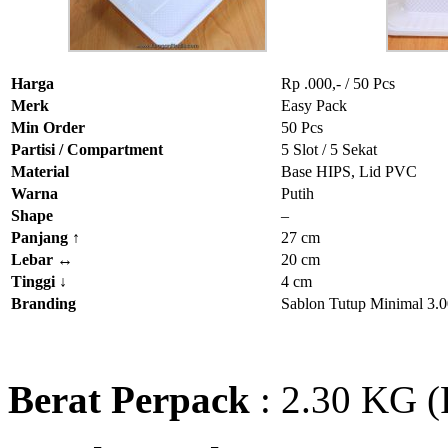
Harga
Rp .000,- / 50 Pcs
Merk
Easy Pack
Min Order
50 Pcs
Partisi / Compartment
5 Slot / 5 Sekat
Material
Base HIPS, Lid PVC
Warna
Putih
Shape
–
Panjang ↑
27 cm
Lebar ↔
20 cm
Tinggi
↓
4 cm
Branding
Sablon Tutup Minimal 3.0
Berat Perpack
: 2.30 KG (