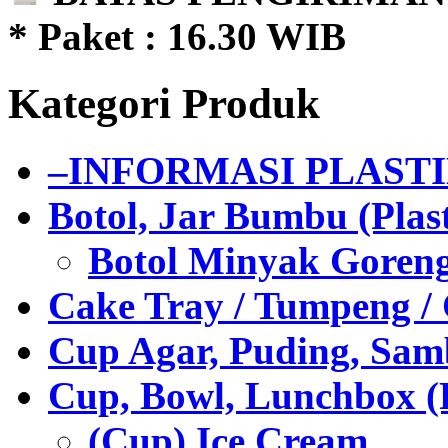
* Paket : 16.30 WIB
Kategori Produk
–INFORMASI PLAST
Botol, Jar Bumbu (Plast
Botol Minyak Goren
Cake Tray / Tumpeng /
Cup Agar, Puding, Samb
Cup, Bowl, Lunchbox (
(Cup) Ice Cream