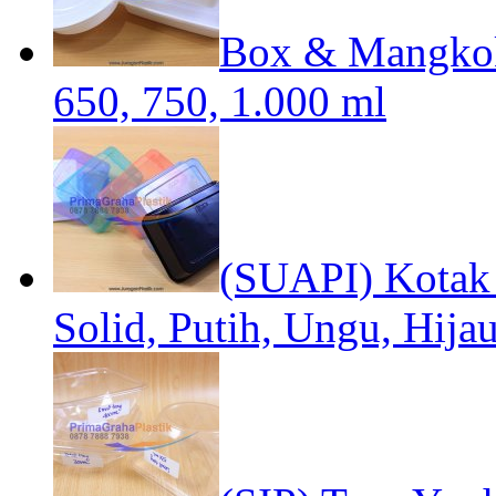
Box & Mangkok
650, 750, 1.000 ml
(SUAPI) Kotak 
Solid, Putih, Ungu, Hija