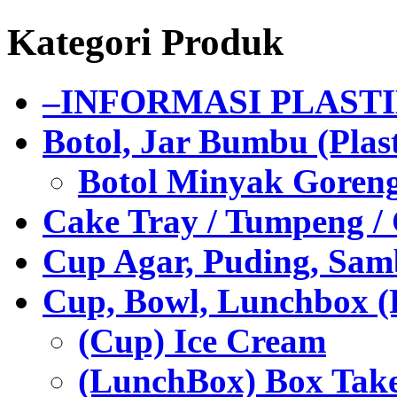
Kategori Produk
–INFORMASI PLAST
Botol, Jar Bumbu (Plast
Botol Minyak Goren
Cake Tray / Tumpeng /
Cup Agar, Puding, Samb
Cup, Bowl, Lunchbox (
(Cup) Ice Cream
(LunchBox) Box Tak