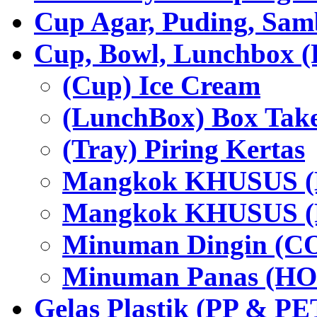
Cup Agar, Puding, Samb
Cup, Bowl, Lunchbox (
(Cup) Ice Cream
(LunchBox) Box Tak
(Tray) Piring Kertas
Mangkok KHUSUS (H
Mangkok KHUSUS (P
Minuman Dingin (C
Minuman Panas (HO
Gelas Plastik (PP & PE