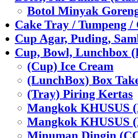
Botol Minyak Goren
Cake Tray / Tumpeng /
Cup Agar, Puding, Samb
Cup, Bowl, Lunchbox (
(Cup) Ice Cream
(LunchBox) Box Tak
(Tray) Piring Kertas
Mangkok KHUSUS (H
Mangkok KHUSUS (P
Minuman Dingin (C