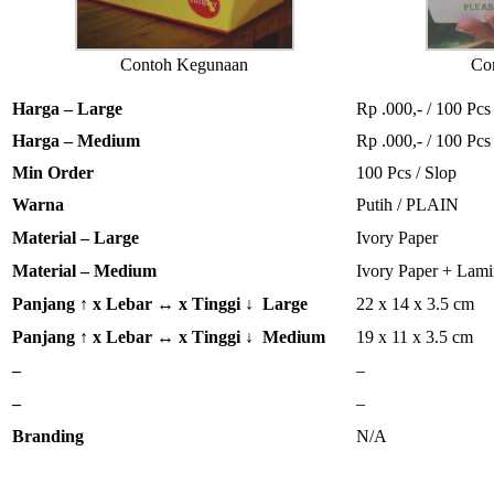
Contoh Kegunaan
Co
Harga – Large
Rp .000,- / 100 Pcs
Harga – Medium
Rp .000,- / 100 Pcs
Min Order
100 Pcs / Slop
Warna
Putih / PLAIN
Material – Large
Ivory Paper
Material – Medium
Ivory Paper + Lami
Panjang ↑ x Lebar ↔ x Tinggi ↓ Large
22 x 14 x 3.5 cm
Panjang ↑ x Lebar ↔ x Tinggi ↓ Medium
19 x 11 x 3.5 cm
–
–
–
–
Branding
N/A