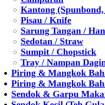
Kantong (Spunbond, P
Pisau / Knife
Sarung Tangan / Han
Sedotan / Straw
Sumpit / Chopstick
Tray / Nampan Dagi
Piring & Mangkok Bah
Piring & Mangkok Bah
Sendok & Garpu Makan 
Sendok Kecil (Teh,Gul