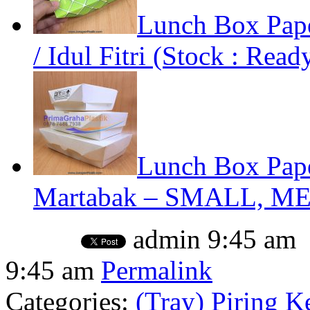
Lunch Box Pape
/ Idul Fitri (Stock : Read
Lunch Box Pape
Martabak – SMALL, ME
admin
9:45 am
9:45 am
Permalink
Categories:
(Tray) Piring K