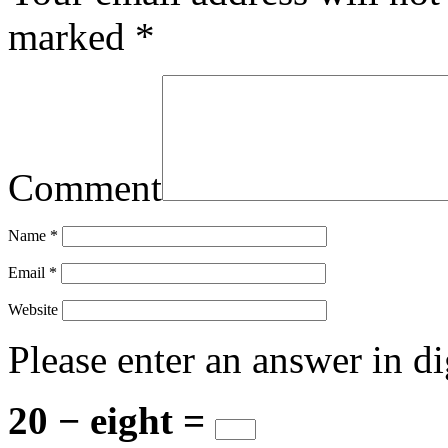
marked
*
Comment
Name
*
Email
*
Website
Please enter an answer in di
20 − eight =