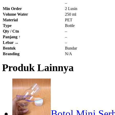
–
Min Order
2 Lusin
Volume Water
250 ml
Material
PET
Type
Bottle
Qty / Ctn
–
Panjang ↑
–
Lebar ↔
–
Bentuk
Bundar
Branding
N/A
Produk Lainnya
Botol Mini Ser