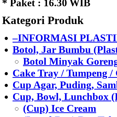
* Paket : 16.30 WIB
Kategori Produk
–INFORMASI PLAST
Botol, Jar Bumbu (Plast
Botol Minyak Goren
Cake Tray / Tumpeng /
Cup Agar, Puding, Samb
Cup, Bowl, Lunchbox (
(Cup) Ice Cream