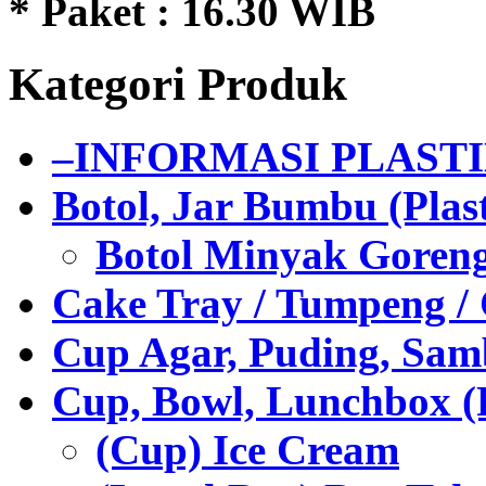
* Paket : 16.30 WIB
Kategori Produk
–INFORMASI PLAST
Botol, Jar Bumbu (Plast
Botol Minyak Goren
Cake Tray / Tumpeng /
Cup Agar, Puding, Samb
Cup, Bowl, Lunchbox (
(Cup) Ice Cream