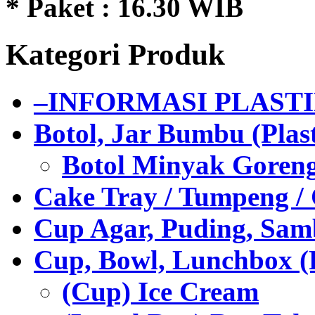
* Paket : 16.30 WIB
Kategori Produk
–INFORMASI PLAST
Botol, Jar Bumbu (Plast
Botol Minyak Goren
Cake Tray / Tumpeng /
Cup Agar, Puding, Samb
Cup, Bowl, Lunchbox (
(Cup) Ice Cream