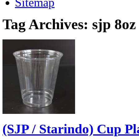
Sitemap
Tag Archives:
sjp 8oz
(SJP / Starindo) Cup P