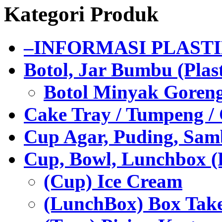
Kategori Produk
–INFORMASI PLAST
Botol, Jar Bumbu (Plast
Botol Minyak Goren
Cake Tray / Tumpeng /
Cup Agar, Puding, Samb
Cup, Bowl, Lunchbox (
(Cup) Ice Cream
(LunchBox) Box Tak