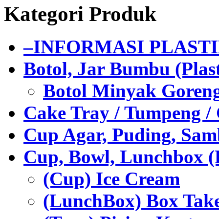
Kategori Produk
–INFORMASI PLAST
Botol, Jar Bumbu (Plast
Botol Minyak Goren
Cake Tray / Tumpeng /
Cup Agar, Puding, Samb
Cup, Bowl, Lunchbox (
(Cup) Ice Cream
(LunchBox) Box Tak