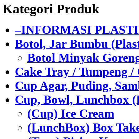
Kategori Produk
–INFORMASI PLAST
Botol, Jar Bumbu (Plast
Botol Minyak Goren
Cake Tray / Tumpeng /
Cup Agar, Puding, Samb
Cup, Bowl, Lunchbox (
(Cup) Ice Cream
(LunchBox) Box Tak