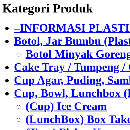
Kategori Produk
–INFORMASI PLAST
Botol, Jar Bumbu (Plast
Botol Minyak Goren
Cake Tray / Tumpeng /
Cup Agar, Puding, Samb
Cup, Bowl, Lunchbox (
(Cup) Ice Cream
(LunchBox) Box Tak