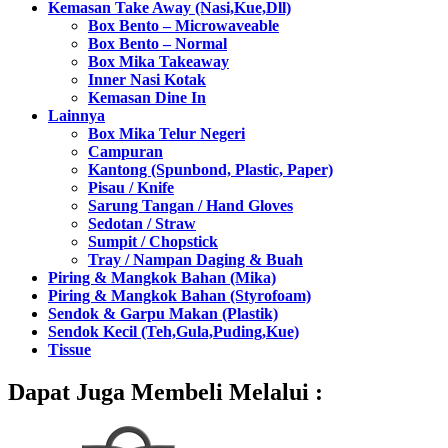
Kemasan Take Away (Nasi,Kue,Dll)
Box Bento – Microwaveable
Box Bento – Normal
Box Mika Takeaway
Inner Nasi Kotak
Kemasan Dine In
Lainnya
Box Mika Telur Negeri
Campuran
Kantong (Spunbond, Plastic, Paper)
Pisau / Knife
Sarung Tangan / Hand Gloves
Sedotan / Straw
Sumpit / Chopstick
Tray / Nampan Daging & Buah
Piring & Mangkok Bahan (Mika)
Piring & Mangkok Bahan (Styrofoam)
Sendok & Garpu Makan (Plastik)
Sendok Kecil (Teh,Gula,Puding,Kue)
Tissue
Dapat Juga Membeli Melalui :