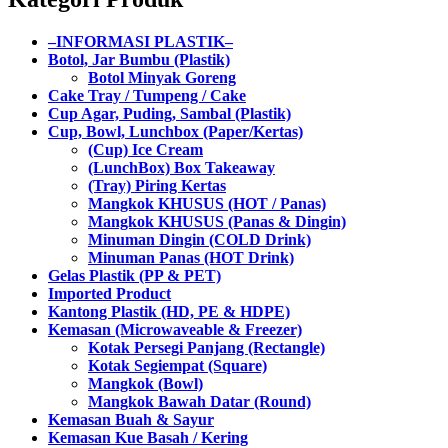
–INFORMASI PLASTIK–
Botol, Jar Bumbu (Plastik)
Botol Minyak Goreng
Cake Tray / Tumpeng / Cake
Cup Agar, Puding, Sambal (Plastik)
Cup, Bowl, Lunchbox (Paper/Kertas)
(Cup) Ice Cream
(LunchBox) Box Takeaway
(Tray) Piring Kertas
Mangkok KHUSUS (HOT / Panas)
Mangkok KHUSUS (Panas & Dingin)
Minuman Dingin (COLD Drink)
Minuman Panas (HOT Drink)
Gelas Plastik (PP & PET)
Imported Product
Kantong Plastik (HD, PE & HDPE)
Kemasan (Microwaveable & Freezer)
Kotak Persegi Panjang (Rectangle)
Kotak Segiempat (Square)
Mangkok (Bowl)
Mangkok Bawah Datar (Round)
Kemasan Buah & Sayur
Kemasan Kue Basah / Kering