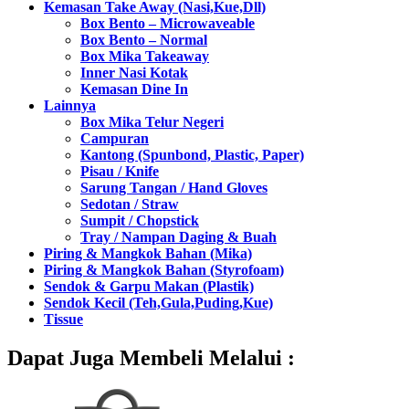
Kemasan Take Away (Nasi,Kue,Dll)
Box Bento – Microwaveable
Box Bento – Normal
Box Mika Takeaway
Inner Nasi Kotak
Kemasan Dine In
Lainnya
Box Mika Telur Negeri
Campuran
Kantong (Spunbond, Plastic, Paper)
Pisau / Knife
Sarung Tangan / Hand Gloves
Sedotan / Straw
Sumpit / Chopstick
Tray / Nampan Daging & Buah
Piring & Mangkok Bahan (Mika)
Piring & Mangkok Bahan (Styrofoam)
Sendok & Garpu Makan (Plastik)
Sendok Kecil (Teh,Gula,Puding,Kue)
Tissue
Dapat Juga Membeli Melalui :