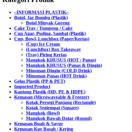
–INFORMASI PLASTIK–
Botol, Jar Bumbu (Plastik)
Botol Minyak Goreng
Cake Tray / Tumpeng / Cake
Cup Agar, Puding, Sambal (Plastik)
Cup, Bowl, Lunchbox (Paper/Kertas)
(Cup) Ice Cream
(LunchBox) Box Takeaway
(Tray) Piring Kertas
Mangkok KHUSUS (HOT / Panas)
Mangkok KHUSUS (Panas & Dingin)
Minuman Dingin (COLD Drink)
Minuman Panas (HOT Drink)
Gelas Plastik (PP & PET)
Imported Product
Kantong Plastik (HD, PE & HDPE)
Kemasan (Microwaveable & Freezer)
Kotak Persegi Panjang (Rectangle)
Kotak Segiempat (Square)
Mangkok (Bowl)
Mangkok Bawah Datar (Round)
Kemasan Buah & Sayur
Kemasan Kue Basah / Kering