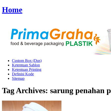
Home
Custom Box (Dus)
Ketentuan Sablon
Ketentuan Printing
Definisi Kode
Sitemap
Tag Archives:
sarung penahan p