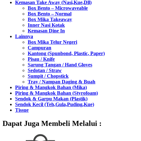
Kemasan Take Away (Nasi,Kue,Dll)
Box Bento – Microwaveable
Box Bento – Normal
Box Mika Takeaway
Inner Nasi Kotak
Kemasan Dine In
Lainnya
Box Mika Telur Negeri
Campuran
Kantong (Spunbond, Plastic, Paper)
Pisau / Knife
Sarung Tangan / Hand Gloves
Sedotan / Straw
Sumpit / Chopstick
Tray / Nampan Daging & Buah
Piring & Mangkok Bahan (Mika)
Piring & Mangkok Bahan (Styrofoam)
Sendok & Garpu Makan (Plastik)
Sendok Kecil (Teh,Gula,Puding,Kue)
Tissue
Dapat Juga Membeli Melalui :