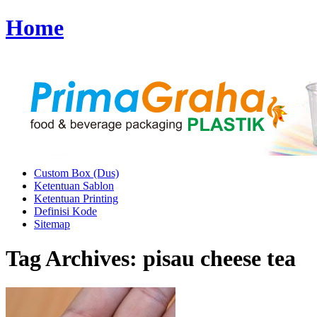
Home
Custom Box (Dus)
Ketentuan Sablon
Ketentuan Printing
Definisi Kode
Sitemap
Tag Archives:
pisau cheese tea