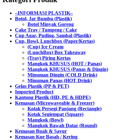
–INFORMASI PLASTIK–
Botol, Jar Bumbu (Plastik)
Botol Minyak Goreng
Cake Tray / Tumpeng / Cake
Cup Agar, Puding, Sambal (Plastik)
Cup, Bowl, Lunchbox (Paper/Kertas)
(Cup) Ice Cream
(LunchBox) Box Takeaway
(Tray) Piring Kertas
Mangkok KHUSUS (HOT / Panas)
Mangkok KHUSUS (Panas & Dingin)
Minuman Dingin (COLD Drink)
Minuman Panas (HOT Drink)
Gelas Plastik (PP & PET)
Imported Product
Kantong Plastik (HD, PE & HDPE)
Kemasan (Microwaveable & Freezer)
Kotak Persegi Panjang (Rectangle)
Kotak Segiempat (Square)
Mangkok (Bowl)
Mangkok Bawah Datar (Round)
Kemasan Buah & Sayur
Kemasan Kue Basah / Kering