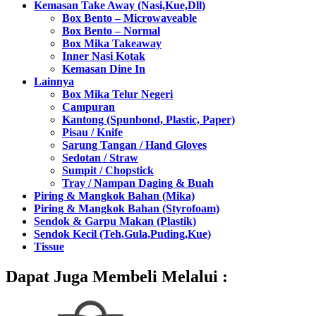
Kemasan Take Away (Nasi,Kue,Dll)
Box Bento – Microwaveable
Box Bento – Normal
Box Mika Takeaway
Inner Nasi Kotak
Kemasan Dine In
Lainnya
Box Mika Telur Negeri
Campuran
Kantong (Spunbond, Plastic, Paper)
Pisau / Knife
Sarung Tangan / Hand Gloves
Sedotan / Straw
Sumpit / Chopstick
Tray / Nampan Daging & Buah
Piring & Mangkok Bahan (Mika)
Piring & Mangkok Bahan (Styrofoam)
Sendok & Garpu Makan (Plastik)
Sendok Kecil (Teh,Gula,Puding,Kue)
Tissue
Dapat Juga Membeli Melalui :