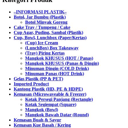
–INFORMASI PLASTIK–
Botol, Jar Bumbu (Plastik)
Botol Minyak Goreng
Cake Tray / Tumpeng / Cake
Cup Agar, Puding, Sambal (Plastik)
Cup, Bowl, Lunchbox (Paper/Kertas)
(Cup) Ice Cream
(LunchBox) Box Takeaway
(Tray) Piring Kertas
Mangkok KHUSUS (HOT / Panas)
Mangkok KHUSUS (Panas & Dingin)
Minuman Dingin (COLD Drink)
Minuman Panas (HOT Drink)
Gelas Plastik (PP & PET)
Imported Product
Kantong Plastik (HD, PE & HDPE)
Kemasan (Microwaveable & Freezer)
Kotak Persegi Panjang (Rectangle)
Kotak Segiempat (Square)
Mangkok (Bowl)
Mangkok Bawah Datar (Round)
Kemasan Buah & Sayur
Kemasan Kue Basah / Kering