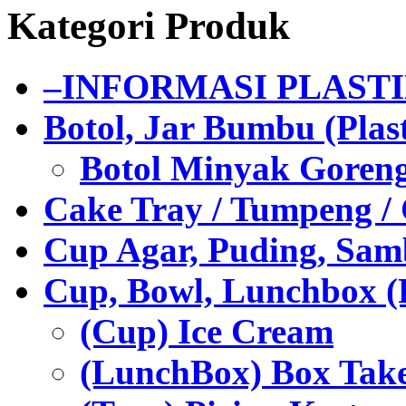
Kategori Produk
–INFORMASI PLAST
Botol, Jar Bumbu (Plast
Botol Minyak Goren
Cake Tray / Tumpeng /
Cup Agar, Puding, Samb
Cup, Bowl, Lunchbox (
(Cup) Ice Cream
(LunchBox) Box Tak