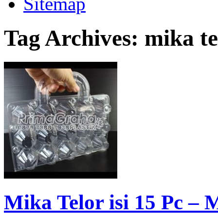
Sitemap
Tag Archives:
mika te
Mika Telor isi 15 Pc –