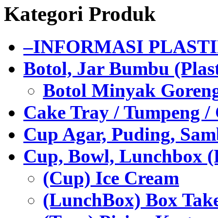
Kategori Produk
–INFORMASI PLAST
Botol, Jar Bumbu (Plast
Botol Minyak Goren
Cake Tray / Tumpeng /
Cup Agar, Puding, Samb
Cup, Bowl, Lunchbox (
(Cup) Ice Cream
(LunchBox) Box Tak