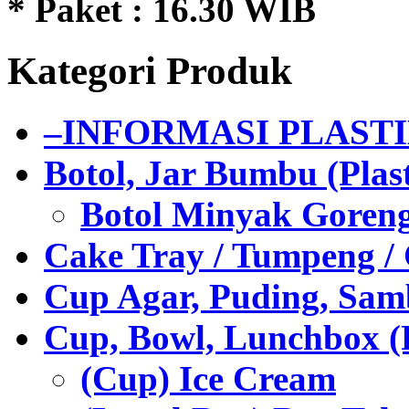
* Paket : 16.30 WIB
Kategori Produk
–INFORMASI PLAST
Botol, Jar Bumbu (Plast
Botol Minyak Goren
Cake Tray / Tumpeng /
Cup Agar, Puding, Samb
Cup, Bowl, Lunchbox (
(Cup) Ice Cream