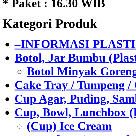
* Paket : 16.30 WIB
Kategori Produk
–INFORMASI PLAST
Botol, Jar Bumbu (Plast
Botol Minyak Goren
Cake Tray / Tumpeng /
Cup Agar, Puding, Samb
Cup, Bowl, Lunchbox (
(Cup) Ice Cream