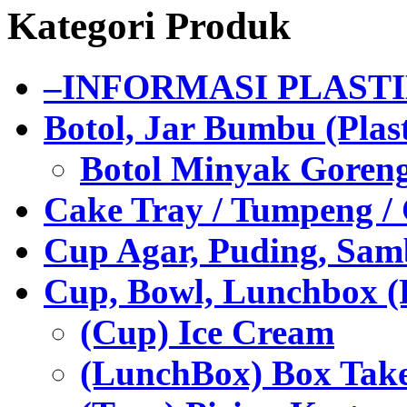
Kategori Produk
–INFORMASI PLAST
Botol, Jar Bumbu (Plast
Botol Minyak Goren
Cake Tray / Tumpeng /
Cup Agar, Puding, Samb
Cup, Bowl, Lunchbox (
(Cup) Ice Cream
(LunchBox) Box Tak