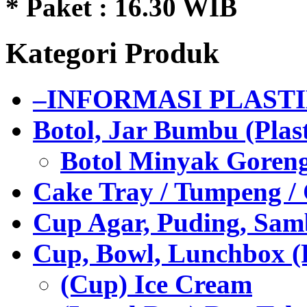
* Paket : 16.30 WIB
Kategori Produk
–INFORMASI PLAST
Botol, Jar Bumbu (Plast
Botol Minyak Goren
Cake Tray / Tumpeng /
Cup Agar, Puding, Samb
Cup, Bowl, Lunchbox (
(Cup) Ice Cream