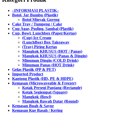
–INFORMASI PLASTIK–
Botol, Jar Bumbu (Plastik)
Botol Minyak Goreng
Cake Tray / Tumpeng / Cake
Cup Agar, Puding, Sambal (Plastik)
Cup, Bowl, Lunchbox (Paper/Kertas)
(Cup) Ice Cream
(LunchBox) Box Takeaway
(Tray) Piring Kertas
Mangkok KHUSUS (HOT / Panas)
Mangkok KHUSUS (Panas & Dingin)
Minuman Dingin (COLD Drink)
Minuman Panas (HOT Drink)
Gelas Plastik (PP & PET)
Imported Product
Kantong Plastik (HD, PE & HDPE)
Kemasan (Microwaveable & Freezer)
Kotak Persegi Panjang (Rectangle)
Kotak Segiempat (Square)
Mangkok (Bowl)
Mangkok Bawah Datar (Round)
Kemasan Buah & Sayur
Kemasan Kue Basah / Kering