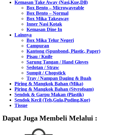
Kemasan Take Away (Nasi,Kue,Dll)
Box Bento – Microwaveable
Box Bento – Normal
Box Mika Takeaway
Inner Nasi Kotak
Kemasan Dine In
Lainnya
Box Mika Telur Negeri
Campuran
Kantong (Spunbond, Plastic, Paper)
Pisau / Knife
Sarung Tangan / Hand Gloves
Sedotan / Straw
Sumpit / Chopstick
Tray / Nampan Daging & Buah
Piring & Mangkok Bahan (Mika)
Piring & Mangkok Bahan (Styrofoam)
Sendok & Garpu Makan (Plastik)
Sendok Kecil (Teh,Gula,Puding,Kue)
Tissue
Dapat Juga Membeli Melalui :