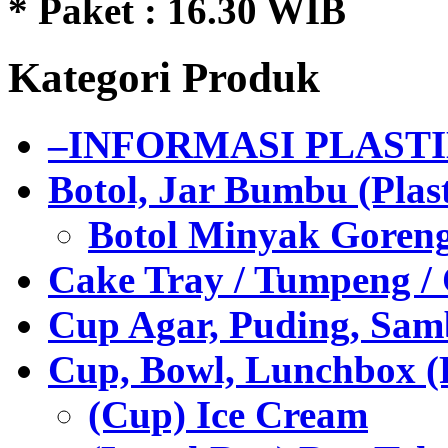
* Paket : 16.30 WIB
Kategori Produk
–INFORMASI PLAST
Botol, Jar Bumbu (Plast
Botol Minyak Goren
Cake Tray / Tumpeng /
Cup Agar, Puding, Samb
Cup, Bowl, Lunchbox (
(Cup) Ice Cream