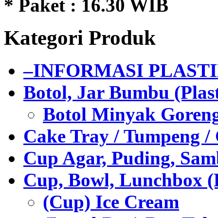
* Paket : 16.30 WIB
Kategori Produk
–INFORMASI PLAST
Botol, Jar Bumbu (Plast
Botol Minyak Goren
Cake Tray / Tumpeng /
Cup Agar, Puding, Samb
Cup, Bowl, Lunchbox (
(Cup) Ice Cream