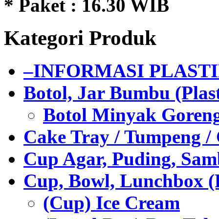
* Paket : 16.30 WIB
Kategori Produk
–INFORMASI PLAST
Botol, Jar Bumbu (Plast
Botol Minyak Goren
Cake Tray / Tumpeng /
Cup Agar, Puding, Samb
Cup, Bowl, Lunchbox (
(Cup) Ice Cream