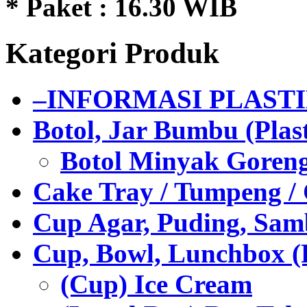
* Paket : 16.30 WIB
Kategori Produk
–INFORMASI PLAST
Botol, Jar Bumbu (Plast
Botol Minyak Goren
Cake Tray / Tumpeng /
Cup Agar, Puding, Samb
Cup, Bowl, Lunchbox (
(Cup) Ice Cream