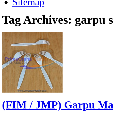
Sitemap
Tag Archives:
garpu 
(FIM / JMP) Garpu Mak