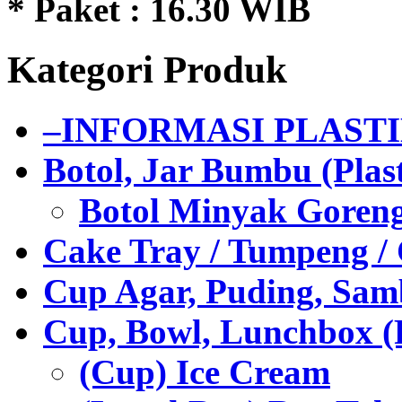
* Paket : 16.30 WIB
Kategori Produk
–INFORMASI PLAST
Botol, Jar Bumbu (Plast
Botol Minyak Goren
Cake Tray / Tumpeng /
Cup Agar, Puding, Samb
Cup, Bowl, Lunchbox (
(Cup) Ice Cream