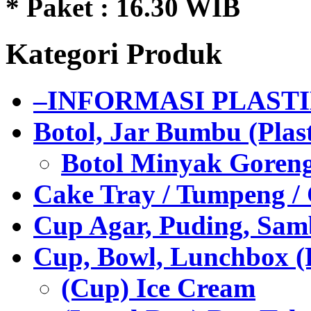
* Paket : 16.30 WIB
Kategori Produk
–INFORMASI PLAST
Botol, Jar Bumbu (Plast
Botol Minyak Goren
Cake Tray / Tumpeng /
Cup Agar, Puding, Samb
Cup, Bowl, Lunchbox (
(Cup) Ice Cream