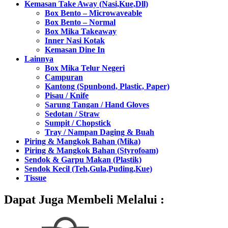
Kemasan Take Away (Nasi,Kue,Dll)
Box Bento – Microwaveable
Box Bento – Normal
Box Mika Takeaway
Inner Nasi Kotak
Kemasan Dine In
Lainnya
Box Mika Telur Negeri
Campuran
Kantong (Spunbond, Plastic, Paper)
Pisau / Knife
Sarung Tangan / Hand Gloves
Sedotan / Straw
Sumpit / Chopstick
Tray / Nampan Daging & Buah
Piring & Mangkok Bahan (Mika)
Piring & Mangkok Bahan (Styrofoam)
Sendok & Garpu Makan (Plastik)
Sendok Kecil (Teh,Gula,Puding,Kue)
Tissue
Dapat Juga Membeli Melalui :