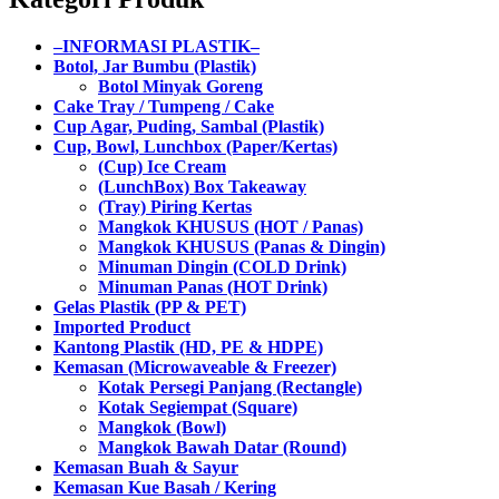
–INFORMASI PLASTIK–
Botol, Jar Bumbu (Plastik)
Botol Minyak Goreng
Cake Tray / Tumpeng / Cake
Cup Agar, Puding, Sambal (Plastik)
Cup, Bowl, Lunchbox (Paper/Kertas)
(Cup) Ice Cream
(LunchBox) Box Takeaway
(Tray) Piring Kertas
Mangkok KHUSUS (HOT / Panas)
Mangkok KHUSUS (Panas & Dingin)
Minuman Dingin (COLD Drink)
Minuman Panas (HOT Drink)
Gelas Plastik (PP & PET)
Imported Product
Kantong Plastik (HD, PE & HDPE)
Kemasan (Microwaveable & Freezer)
Kotak Persegi Panjang (Rectangle)
Kotak Segiempat (Square)
Mangkok (Bowl)
Mangkok Bawah Datar (Round)
Kemasan Buah & Sayur
Kemasan Kue Basah / Kering