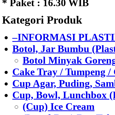
* Paket : 16.30 WIB
Kategori Produk
–INFORMASI PLAST
Botol, Jar Bumbu (Plast
Botol Minyak Goren
Cake Tray / Tumpeng /
Cup Agar, Puding, Samb
Cup, Bowl, Lunchbox (
(Cup) Ice Cream