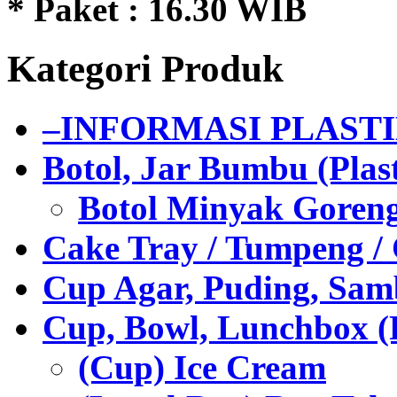
* Paket : 16.30 WIB
Kategori Produk
–INFORMASI PLAST
Botol, Jar Bumbu (Plast
Botol Minyak Goren
Cake Tray / Tumpeng /
Cup Agar, Puding, Samb
Cup, Bowl, Lunchbox (
(Cup) Ice Cream