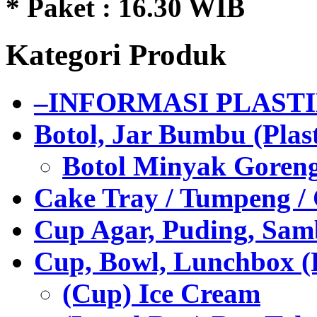
* Paket : 16.30 WIB
Kategori Produk
–INFORMASI PLAST
Botol, Jar Bumbu (Plast
Botol Minyak Goren
Cake Tray / Tumpeng /
Cup Agar, Puding, Samb
Cup, Bowl, Lunchbox (
(Cup) Ice Cream