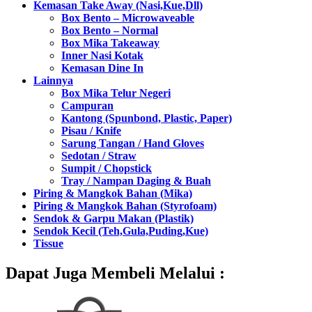
Kemasan Take Away (Nasi,Kue,Dll)
Box Bento – Microwaveable
Box Bento – Normal
Box Mika Takeaway
Inner Nasi Kotak
Kemasan Dine In
Lainnya
Box Mika Telur Negeri
Campuran
Kantong (Spunbond, Plastic, Paper)
Pisau / Knife
Sarung Tangan / Hand Gloves
Sedotan / Straw
Sumpit / Chopstick
Tray / Nampan Daging & Buah
Piring & Mangkok Bahan (Mika)
Piring & Mangkok Bahan (Styrofoam)
Sendok & Garpu Makan (Plastik)
Sendok Kecil (Teh,Gula,Puding,Kue)
Tissue
Dapat Juga Membeli Melalui :