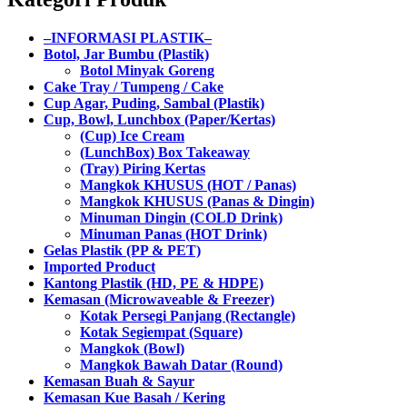
–INFORMASI PLASTIK–
Botol, Jar Bumbu (Plastik)
Botol Minyak Goreng
Cake Tray / Tumpeng / Cake
Cup Agar, Puding, Sambal (Plastik)
Cup, Bowl, Lunchbox (Paper/Kertas)
(Cup) Ice Cream
(LunchBox) Box Takeaway
(Tray) Piring Kertas
Mangkok KHUSUS (HOT / Panas)
Mangkok KHUSUS (Panas & Dingin)
Minuman Dingin (COLD Drink)
Minuman Panas (HOT Drink)
Gelas Plastik (PP & PET)
Imported Product
Kantong Plastik (HD, PE & HDPE)
Kemasan (Microwaveable & Freezer)
Kotak Persegi Panjang (Rectangle)
Kotak Segiempat (Square)
Mangkok (Bowl)
Mangkok Bawah Datar (Round)
Kemasan Buah & Sayur
Kemasan Kue Basah / Kering