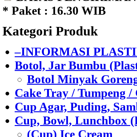
* Paket : 16.30 WIB
Kategori Produk
–INFORMASI PLAST
Botol, Jar Bumbu (Plast
Botol Minyak Goren
Cake Tray / Tumpeng /
Cup Agar, Puding, Samb
Cup, Bowl, Lunchbox (
(Cup) Ice Cream