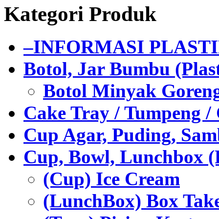
Kategori Produk
–INFORMASI PLAST
Botol, Jar Bumbu (Plast
Botol Minyak Goren
Cake Tray / Tumpeng /
Cup Agar, Puding, Samb
Cup, Bowl, Lunchbox (
(Cup) Ice Cream
(LunchBox) Box Tak