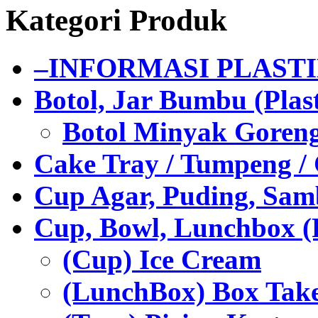
Kategori Produk
–INFORMASI PLAST
Botol, Jar Bumbu (Plast
Botol Minyak Goren
Cake Tray / Tumpeng /
Cup Agar, Puding, Samb
Cup, Bowl, Lunchbox (
(Cup) Ice Cream
(LunchBox) Box Tak