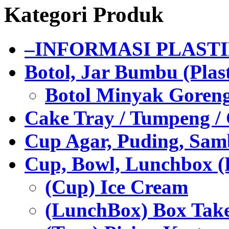
Kategori Produk
–INFORMASI PLAST
Botol, Jar Bumbu (Plast
Botol Minyak Goren
Cake Tray / Tumpeng /
Cup Agar, Puding, Samb
Cup, Bowl, Lunchbox (
(Cup) Ice Cream
(LunchBox) Box Tak